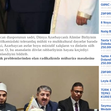
GƏNC 
14-11-202
ZƏFƏR
8-11-2025
8 Noya
8-11-2025
Natig B
2-11-2025
an diasporunun sədri, Dünya Azərbaycanlı Alimlər Birliyinin
Saxta 
ölkəmizdəki tolerantlıq mühiti və multikultural dəyərlər barədə
Dələduz
i, Azərbaycan əsrlər boyu müxtəlif xalqların və dinlərin sülh
250.00
nır. O, bu ənənələrin dövlət rəhbərliyinin həyata keçirdiyi
1-11-2025
ləndiyini bildirib.
Sahte 
ük problemlərindən olan radikalizmlə mübarizə məsələsinə
Dolandı
250.00
1-11-2025
ZƏFƏR
31-10-202
Leyla 
18-10-202
TÜRK 
TEPKİ
KÜRES
6-10-2025
Seymur 
Medalı