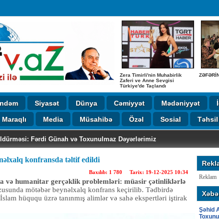
Zera Timirli'nin Muhabirlik
ZƏFƏRİ
Zaferi ve Anne Sevgisi
Türkiye'de Taçlandı
ndəm
Siyasət
Dünya
Cəmiyyət
Mədəniyyət
Maraqlı
Media
Müsahibə
Özəl
Sosial
Təhsil
gəndərlinin Yaradıcılıq Gecəsində
r Kollecində təhsilə verilən böyük önəm
AT KURTARAN AZERBAYCAN ASILLI SABRİNA h. MESLEĞİ DOKTORM
 Dəyərlər və Şirvandan Anadoluya Uzanan Tarixi Köklər
ƏYİMİZ FƏXRİ
Nəsirov beynəlxalq konfransda təltif edildi
Yaradıcılıq
ik Zaferi ve Anne Sevgisi Türkiye'de Taçlandı
vun Taleyi: Anası 33 İl Gözlədi, Məzarı Görmədən Dünyasını Dəyişdi
Öldürməsi: Fərdi Günah və Toxunulmaz Dəyərlərimiz
lxalq konfransda təltif edildi
Rekl
Baxılıb: 1 780 Tarix: 19-12-2025 10:34
Reklam
va və humanitar gerçəklik problemləri:
müasir çətinliklərlə
usunda mötəbər beynəlxalq konfrans keçirilib. Tədbirdə
Xəbər
slam hüququ üzrə tanınmış alimlər və sahə ekspertləri iştirak
Şəhid A
Toxunu