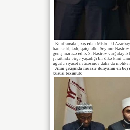
Konfransda çıxış edən Misirdəki Azərbayc
həmsədri, tədqiqatçı-alim Seymur Nəsirov 
geniş məruzə edib. S. Nəsirov vurğulayıb k
şəraitində birgə yaşadığı bir ölkə kimi tanı
uğurlu siyasət nəticəsində daha da möhkəm
Alim çıxışında müasir dünyanın ən böy
xüsusi toxunub: