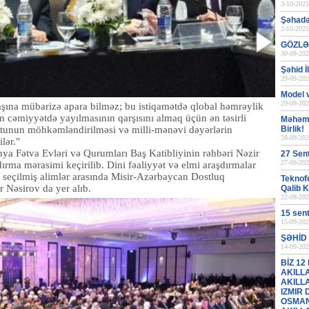
3-10-2025
Şəhadət
2-10-2025
GÖZLƏ
30-09-202
Şəhid 
29-09-202
Model 
29-09-202
başına mübarizə apara bilməz; bu istiqamətdə qlobal həmrəylik
ərin cəmiyyətdə yayılmasının qarşısını almaq üçün ən təsirli
Məhəmm
titutunun möhkəmləndirilməsi və milli-mənəvi dəyərlərin
Birlik!
28-09-202
lər."
a Fətva Evləri və Qurumları Baş Katibliyinin rəhbəri Nəzir
27 Sen
27-09-202
a mərasimi keçirilib. Dini fəaliyyət və elmi araşdırmalar
n seçilmiş alimlər arasında Misir-Azərbaycan Dostluq
Teknofe
 Nəsirov da yer alıb.
Qalib 
22-09-202
15 sen
15-09-202
ŞƏHİD 
14-09-202
BİZ 12
AKILL
AKILL
IZMIR
OSMAN