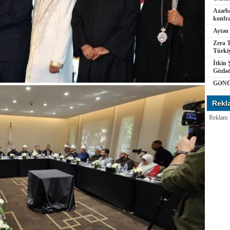
Azərba
konfra
Aytən 
Zera T
Türkiy
İtkin 
Gözlə
GƏNC
Rekl
Reklam