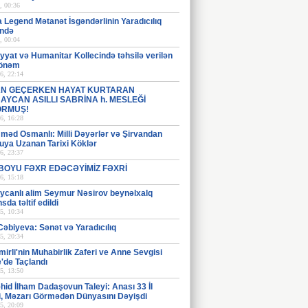
, 00:36
 Legend Mətanət İsgəndərlinin Yaradıcılıq
ndə
, 00:04
iyyat və Humanitar Kollecində təhsilə verilən
 önəm
6, 22:14
N GEÇERKEN HAYAT KURTARAN
AYCAN ASILLI SABRİNA h. MESLEĞİ
ORMUŞ!
6, 16:28
əd Osmanlı: Milli Dəyərlər və Şirvandan
uya Uzanan Tarixi Köklər
6, 23:37
 BOYU FƏXR EDƏCƏYİMİZ FƏXRİ
6, 15:18
ycanlı alim Seymur Nəsirov beynəlxalq
sda təltif edildi
5, 10:34
əbiyeva: Sənət və Yaradıcılıq
5, 20:34
mirli'nin Muhabirlik Zaferi ve Anne Sevgisi
'de Taçlandı
5, 13:50
əhid İlham Dadaşovun Taleyi: Anası 33 İl
i, Məzarı Görmədən Dünyasını Dəyişdi
5, 20:09