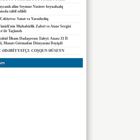
ycanlı alim Seymur Nəsirov beynəlxalq
nsda təltif edildi
Cəbiyeva: Sənət və Yaradıcılıq
imirli'nin Muhabirlik Zaferi ve Anne Sevgisi
e'de Taçlandı
Şəhid İlham Dadaşovun Taleyi: Anası 33 İl
di, Məzarı Görmədən Dünyasını Dəyişdi
 ƏDƏBİYYATÇI: COŞQUN HÜSEYN
am