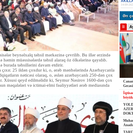
AKILL
14-09-202
Ən ç
İl
A
ələr beynəlxalq təhsil mərkəzinə çevrilib. Bu illər ərzində
ə həmin müəssisələrdə təhsil alaraq öz ölkələrinə qayıdıb.
burada təhsillərini davam etdirir.
 çıxır. 25 ildən çoxdur ki, o, ərəb mənbələrində Azərbaycanla
dqiqatların nəticəsi olaraq, o, əslən azərbaycanlı 250-dən çox
dir. Xüsusi qeyd edilməlidir ki, Seymur Nəsirov 1600-dən çox
Canana
nun məqalələri və ictimai-elmi fəaliyyətləri ərəb mediasında
Gecəs
İqtisa
böyük
YOLD
AZER
DOK
Muham
Anado
TARI