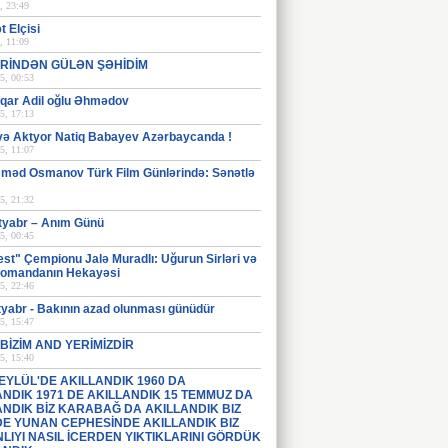
, 23:49
 Elçisi
, 11:09
RİNDƏN GÜLƏN ŞƏHİDİM
5, 00:53
İlqar Adil oğlu Əhmədov
5, 17:13
və Aktyor Natiq Babayev Azərbaycanda !
5, 11:07
əd Osmanov Türk Film Günlərində: Sənətlə
5, 21:32
tyabr – Anım Günü
5, 00:45
st" Çempionu Jalə Muradlı: Uğurun Sirləri və
Komandanın Hekayəsi
5, 22:46
tyabr - Bakının azad olunması günüdür
5, 15:47
BİZİM AND YERİMİZDİR
5, 15:40
 EYLÜL'DE AKILLANDIK 1960 DA
ANDIK 1971 DE AKILLANDIK 15 TEMMUZ DA
ANDIK BİZ KARABAĞ DA AKILLANDIK BIZ
 DE YUNAN CEPHESİNDE AKILLANDIK BIZ
LIYI NASIL İCERDEN YIKTIKLARINI GÖRDÜK