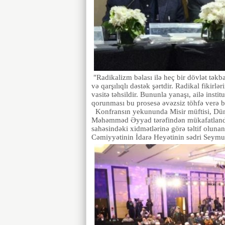
"Radikalizm bəlası ilə heç bir dövlət tək
və qarşılıqlı dəstək şərtdir. Radikal fikirl
vasitə təhsildir. Bununla yanaşı, ailə ins
qorunması bu prosesə əvəzsiz töhfə verə bi
Konfransın yekununda Misir müftisi, Düny
Məhəmməd Əyyad tərəfindən mükafatlandırm
sahəsindəki xidmətlərinə görə təltif oluna
Cəmiyyətinin İdarə Heyətinin sədri Seymur