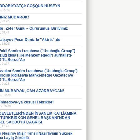
ƏDƏBİYYATÇI: COŞQUN HÜSEYN
5, 22:07
İNİZ MÜBARƏK!
, 23:42
br: Zəfər Günü – Qürurumuz, Birliyimiz
, 09:42
abayev Pınar Deniz-le "Aktris"-de
, 18:26
Vəkil Samira Lusubova ("Usuboğlu Group")
luq İddiası ilə Məhkəmədədir! Jurnalistə
0 TL Borcu Var
, 01:37
Avukat Samira Lusubova ('Usuboglu Group')
rıcılık İddiasıyla Mahkemede! Gazeteciye
0 TL Borcu Var
, 01:28
İN MÜBARƏK, CAN AZƏRBAYCAN!
5, 10:39
Əhmədova-ya xüsusi Təbriklər!
5, 16:18
DEVLETLERİ'NDEN İNSANLIK KATLİAMINA
: TÜRKBİRKON GENEL BAŞKANI'NDAN
EL SAĞDUYU ÇAĞRISI
, 17:47
Nəsirov Misir Təhsil Nazirliyinin Yüksək
na Layiq Görüldü