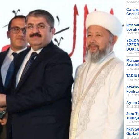
3-06-2026
Canana
Gecəsi
1-06-2026
İqtisad
böyük
15-03-202
YOLDA
AZERB
DOKT
16-02-202
Muhamm
Anadol
15-02-202
TARIX
10-01-202
Azərba
konfran
19-12-202
Aytən C
30-11-202
Zera Ti
Türkiye
19-11-202
İtkin Ş
Gözləd
18-11-202