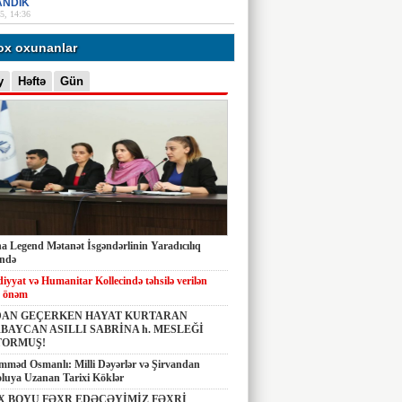
ANDIK
5, 14:36
ox oxunanlar
y
Həftə
Gün
 Legend Mətanət İsgəndərlinin Yaradıcılıq
ində
diyyat və Humanitar Kollecində təhsilə verilən
 önəm
AN GEÇERKEN HAYAT KURTARAN
BAYCAN ASILLI SABRİNA h. MESLEĞİ
TORMUŞ!
məd Osmanlı: Milli Dəyərlər və Şirvandan
luya Uzanan Tarixi Köklər
X BOYU FƏXR EDƏCƏYİMİZ FƏXRİ