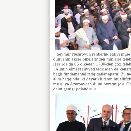
Seymur Nəsirovun rəhbərlik etdiyi müəssis
dünyanın əksər ölkələrindən minlərlə tələb
Hazırda da 65 ölkədən 1700-dən çox tələbə 
Alimin elmi fəaliyyəti tədrisdən də kənara
bağlı fundamental tədqiqatlar aparır. Bu tə
alim haqqında iki dəyərli kitabın müəllifi
misirliyə Azərbaycan dilini öyrətmişdir. O
daim geniş işıqlandırılır.