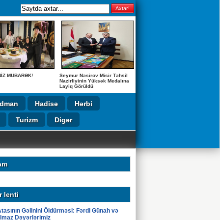
NİZ MÜBARƏK!
Seymur Nəsirov Misir Təhsil
Nazirliyinin Yüksək Medalına
Layiq Görüldü
İdman
Hadisə
Hərbi
Turizm
Digər
UŞ!
am
 lenti
tasının Gəlinini Öldürməsi: Fərdi Günah və
lmaz Dəyərlərimiz