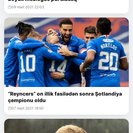
09 mart 2021 22:03
“Reyncers” on illik fasilədən sonra Şotlandiya
çempionu oldu
07 mart 2021 18:50