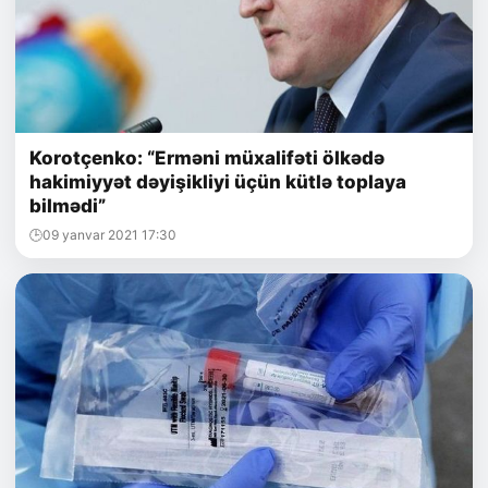
Korotçenko: “Erməni müxalifəti ölkədə
hakimiyyət dəyişikliyi üçün kütlə toplaya
bilmədi”
09 yanvar 2021 17:30