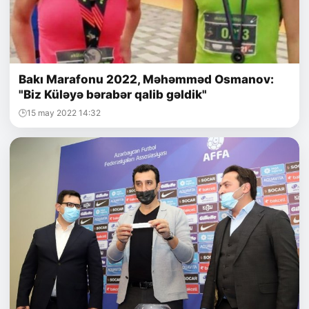
Bakı Marafonu 2022, Məhəmməd Osmanov:
"Biz Küləyə bərabər qalib gəldik"
15 may 2022 14:32