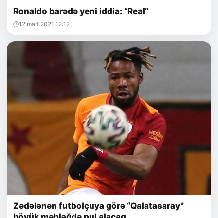
Ronaldo barədə yeni iddia: “Real”
12 mart 2021 12:12
Zədələnən futbolçuya görə “Qalatasaray”
böyük məbləğdə pul alacaq