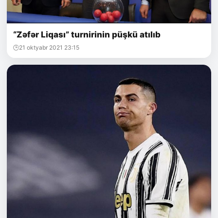
“Zəfər Liqası” turnirinin püşkü atılıb
21 oktyabr 2021 23:15