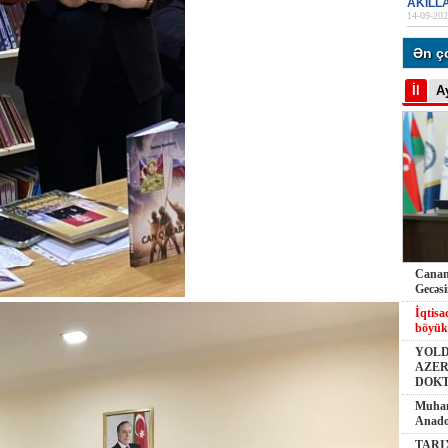
AKILL
14-09-202
Ən ç
İl
A
Canana
Gecəs
İqtisa
böyük
YOLD
AZER
DOK
Muham
Anado
TARI