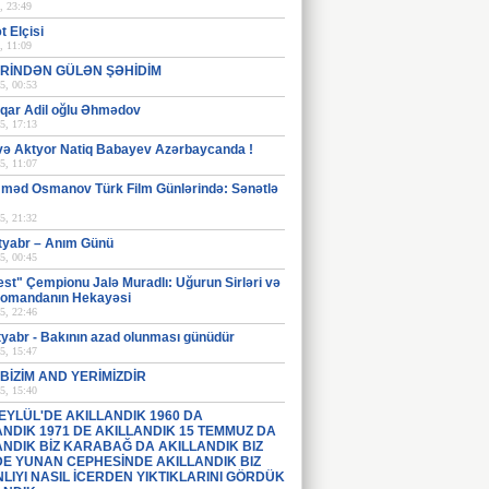
, 23:49
 Elçisi
, 11:09
RİNDƏN GÜLƏN ŞƏHİDİM
5, 00:53
İlqar Adil oğlu Əhmədov
5, 17:13
və Aktyor Natiq Babayev Azərbaycanda !
5, 11:07
əd Osmanov Türk Film Günlərində: Sənətlə
5, 21:32
tyabr – Anım Günü
5, 00:45
st" Çempionu Jalə Muradlı: Uğurun Sirləri və
Komandanın Hekayəsi
5, 22:46
tyabr - Bakının azad olunması günüdür
5, 15:47
BİZİM AND YERİMİZDİR
5, 15:40
 EYLÜL'DE AKILLANDIK 1960 DA
ANDIK 1971 DE AKILLANDIK 15 TEMMUZ DA
ANDIK BİZ KARABAĞ DA AKILLANDIK BIZ
 DE YUNAN CEPHESİNDE AKILLANDIK BIZ
LIYI NASIL İCERDEN YIKTIKLARINI GÖRDÜK