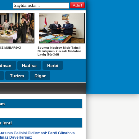
NİZ MÜBARƏK!
Seymur Nəsirov Misir Təhsil
Nazirliyinin Yüksək Medalına
Layiq Görüldü
İdman
Hadisə
Hərbi
Turizm
Digər
UŞ!
am
 lenti
tasının Gəlinini Öldürməsi: Fərdi Günah və
lmaz Dəyərlərimiz