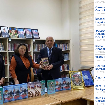
3-06-2026
Canana
Gecəsi
1-06-2026
İqtisad
böyük
15-03-202
YOLDA
AZERB
DOKT
16-02-202
Muhamm
Anadol
15-02-202
TARIX
10-01-202
Azərba
konfran
19-12-202
Aytən C
30-11-202
Zera Ti
Türkiye
19-11-202
İtkin Ş
Gözləd
18-11-202