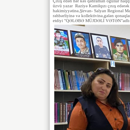
Çıxış edən hər kəs qəhraman oğullar haqq
üzvü yazar Raziyə Kamilqızı çıxış edərək 
hakimiyyətinə,Şirvan- Salyan Regional M
rəhbərliyinə və kollektivinə,gələn qonaqlar
etdiyi "QƏLƏBƏ MÜJDƏLİ VƏTƏN"adlı kitab