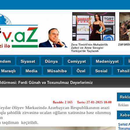
Zera Timirli'nin Muhabirlik
ZƏFƏRİ
Zaferi ve Anne Sevgisi
Türkiye'de Taçlandı
ndəm
Siyasət
Dünya
Cəmiyyət
Mədəniyyət
Maraqlı
Media
Müsahibə
Özəl
Sosial
Təhsil
gəndərlinin Yaradıcılıq Gecəsində
r Kollecində təhsilə verilən böyük önəm
AT KURTARAN AZERBAYCAN ASILLI SABRİNA h. MESLEĞİ DOKTORM
 Dəyərlər və Şirvandan Anadoluya Uzanan Tarixi Köklər
ƏYİMİZ FƏXRİ
Nəsirov beynəlxalq konfransda təltif edildi
Yaradıcılıq
ik Zaferi ve Anne Sevgisi Türkiye'de Taçlandı
vun Taleyi: Anası 33 İl Gözlədi, Məzarı Görmədən Dünyasını Dəyişdi
Öldürməsi: Fərdi Günah və Toxunulmaz Dəyərlərimiz
Rekl
Baxılıb: 2 165 Tarix: 27-01-2025 10:00
Reklam
 Heydər Əliyev Mərkəzində Azərbaycan Respublikasının ərazi
la şəhidlik zirvəsinə ucalan oğlların xatirəsinə həsr olunmuş
Xəbər
ın
qdimatı keçirilidi.
Şəhid A
Toxunu