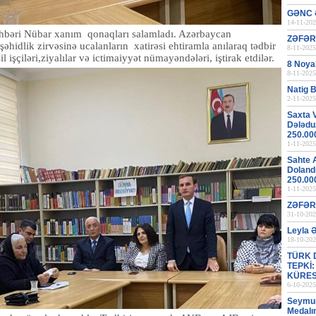
GƏNC 
14-11-202
rəhbəri Nübar xanım qonaqları salamladı. Azərbaycan
ZƏFƏR
hidlik zirvəsinə ucalanların xatirəsi ehtiramla anılaraq tədbir
8-11-2025
il işçiləri,ziyalılar və ictimaiyyət nümayəndələri, iştirak etdilər.
8 Noya
8-11-2025
Natig B
2-11-2025
Saxta 
Dələduz
250.00
1-11-2025
Sahte 
Dolandı
250.00
1-11-2025
ZƏFƏR
31-10-202
Leyla 
18-10-202
TÜRK 
TEPKİ
KÜRES
6-10-2025
Seymur 
Medalı