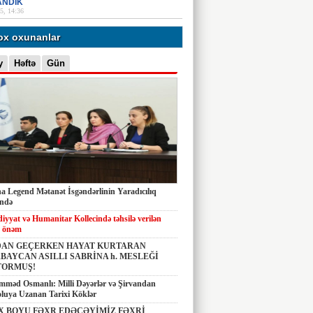
ANDIK
5, 14:36
ox oxunanlar
y
Həftə
Gün
 Legend Mətanət İsgəndərlinin Yaradıcılıq
ində
diyyat və Humanitar Kollecində təhsilə verilən
 önəm
AN GEÇERKEN HAYAT KURTARAN
BAYCAN ASILLI SABRİNA h. MESLEĞİ
TORMUŞ!
məd Osmanlı: Milli Dəyərlər və Şirvandan
luya Uzanan Tarixi Köklər
X BOYU FƏXR EDƏCƏYİMİZ FƏXRİ