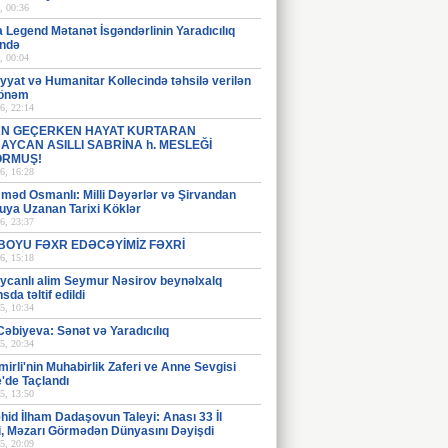
, 00:36
 Legend Mətanət İsgəndərlinin Yaradıcılıq
ndə
, 00:04
iyyat və Humanitar Kollecində təhsilə verilən
 önəm
6, 22:14
N GEÇERKEN HAYAT KURTARAN
AYCAN ASILLI SABRİNA h. MESLEĞİ
ORMUŞ!
6, 16:28
əd Osmanlı: Milli Dəyərlər və Şirvandan
uya Uzanan Tarixi Köklər
6, 23:37
 BOYU FƏXR EDƏCƏYİMİZ FƏXRİ
6, 15:18
ycanlı alim Seymur Nəsirov beynəlxalq
sda təltif edildi
5, 10:34
əbiyeva: Sənət və Yaradıcılıq
5, 20:34
mirli'nin Muhabirlik Zaferi ve Anne Sevgisi
'de Taçlandı
5, 13:50
əhid İlham Dadaşovun Taleyi: Anası 33 İl
i, Məzarı Görmədən Dünyasını Dəyişdi
5, 20:09