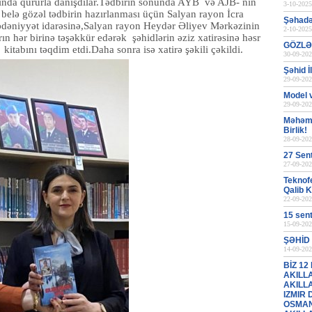
ında qürurla danışdılar.Tədbirin sonunda AYB və AJB- nin
3-10-2025
belə gözəl tədbirin hazırlanması üçün Salyan rayon İcra
Şəhadət
ədəniyyət idarəsinə,Salyan rayon Heydər Əliyev Mərkəzinin
2-10-2025
ın hər birinə təşəkkür edərək şəhidlərin əziz xatirəsinə həsr
GÖZLƏ
ını təqdim etdi.Daha sonra isə xatirə şəkili çəkildi.
30-09-202
Şəhid 
29-09-202
Model 
29-09-202
Məhəmm
Birlik!
28-09-202
27 Sen
27-09-202
Teknofe
Qalib 
22-09-202
15 sen
15-09-202
ŞƏHİD 
14-09-202
BİZ 12
AKILL
AKILL
IZMIR
OSMAN