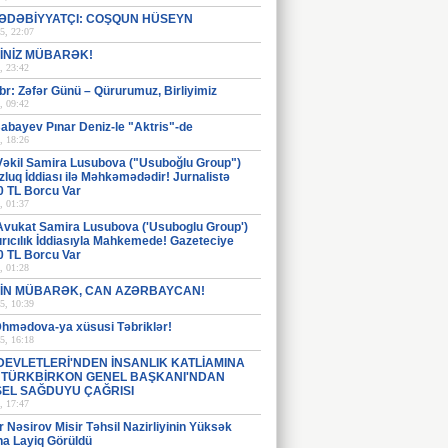
ƏDƏBİYYATÇI: COŞQUN HÜSEYN
5, 22:07
İNİZ MÜBARƏK!
, 23:42
br: Zəfər Günü – Qürurumuz, Birliyimiz
, 09:42
abayev Pınar Deniz-le "Aktris"-de
, 18:26
Vəkil Samira Lusubova ("Usuboğlu Group")
luq İddiası ilə Məhkəmədədir! Jurnalistə
0 TL Borcu Var
, 01:37
Avukat Samira Lusubova ('Usuboglu Group')
rıcılık İddiasıyla Mahkemede! Gazeteciye
0 TL Borcu Var
, 01:28
İN MÜBARƏK, CAN AZƏRBAYCAN!
5, 10:39
Əhmədova-ya xüsusi Təbriklər!
5, 16:18
DEVLETLERİ'NDEN İNSANLIK KATLİAMINA
: TÜRKBİRKON GENEL BAŞKANI'NDAN
EL SAĞDUYU ÇAĞRISI
, 17:47
Nəsirov Misir Təhsil Nazirliyinin Yüksək
na Layiq Görüldü