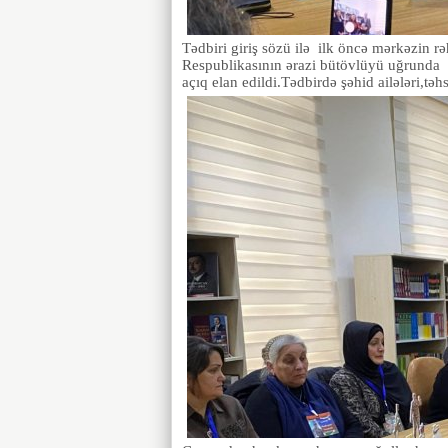
Tədbiri giriş sözü ilə ilk öncə mərkəzin 
Respublikasının ərazi bütövlüyü uğrunda şə
açıq elan edildi.Tədbirdə şəhid ailələri,təhs