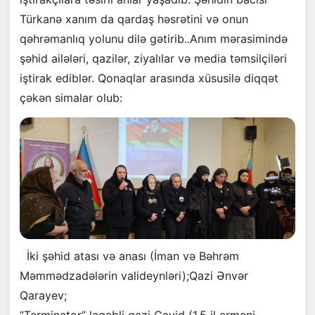
Türkanə xanım da qardaş həsrətini və onun
qəhrəmanlıq yolunu dilə gətirib..Anım mərasimində
şəhid ailələri, qazilər, ziyalılar və media təmsilçiləri
iştirak ediblər. Qonaqlar arasında xüsusilə diqqət
çəkən simalar olub:
İki şəhid atası və anası (İman və Bəhrəm
Məmmədzadələrin valideynləri);Qazi Ənvər
Qarayev;