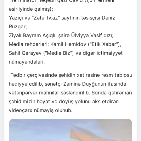
“Terminator” ləqəbli qazi Cavid (1,5 il erməni
əsirliyində qalmış);
Yazıçı və "Zəfərtv.az" saytının təsisçisi Dəniz
Rüzgar;
Ziyalı Bayram Aşıqlı, şairə Ülviyyə Vasif qızı;
Media rəhbərləri: Kamil Həmidov ("Etik Xəbər"),
Sahil Qarayev ("Media Biz") və digər ictimaiyyət
nümayəndələri.
Tədbir çərçivəsində şəhidin xatirəsinə rəsm tablosu
hədiyyə edilib, sənətçi Zəminə Duyğunun ifasında
vətənpərvər mahnılar səsləndirilib. Sonda qəhrəman
şəhidimizin həyat və döyüş yolunu əks etdirən
videoçarx nümayiş olunub.