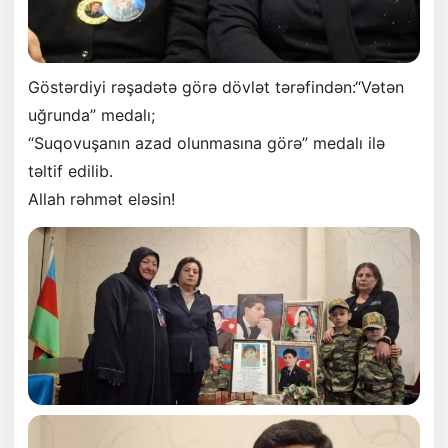
Göstərdiyi rəşadətə görə dövlət tərəfindən:“Vətən
uğrunda” medalı;
“Suqovuşanın azad olunmasına görə” medalı ilə
təltif edilib.
Allah rəhmət eləsin!