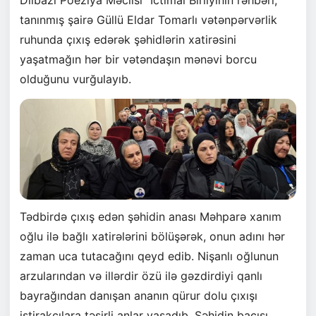
tanınmış şairə Güllü Eldar Tomarlı vətənpərvərlik
ruhunda çıxış edərək şəhidlərin xatirəsini
yaşatmağın hər bir vətəndaşın mənəvi borcu
olduğunu vurğulayıb.
Tədbirdə çıxış edən şəhidin anası Məhparə xanım
oğlu ilə bağlı xatirələrini bölüşərək, onun adını hər
zaman uca tutacağını qeyd edib. Nişanlı oğlunun
arzularından və illərdir özü ilə gəzdirdiyi qanlı
bayrağından danışan ananın qürur dolu çıxışı
iştirakçılara təsirli anlar yaşadıb. Şəhidin bacısı