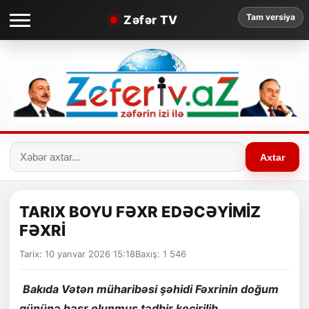
Tam versiya
Zəfər TV
Axtar
TARIX BOYU FƏXR EDƏCƏYİMİZ
FƏXRİ
Tarix: 10 yanvar 2026 15:18
Baxış: 1 546
Bakıda Vətən müharibəsi şəhidi Fəxrinin doğum
gününə həsr olunmuş tədbir keçirilib.