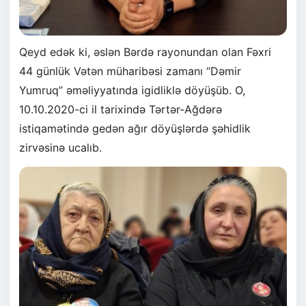
Qeyd edək ki, əslən Bərdə rayonundan olan Fəxri
44 günlük Vətən müharibəsi zamanı “Dəmir
Yumruq” əməliyyatında igidliklə döyüşüb. O,
10.10.2020-ci il tarixində Tərtər-Ağdərə
istiqamətində gedən ağır döyüşlərdə şəhidlik
zirvəsinə ucalıb.