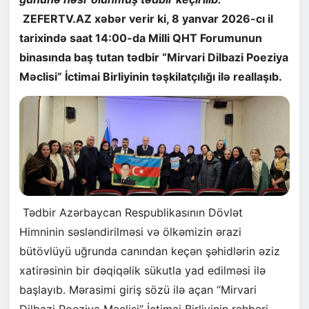
ZEFERTV.AZ xəbər verir ki, 8 yanvar 2026-cı il
tarixində saat 14:00-da Milli QHT Forumunun
binasında baş tutan tədbir “Mirvari Dilbazi Poeziya
Məclisi” İctimai Birliyinin təşkilatçılığı ilə reallaşıb.
Tədbir Azərbaycan Respublikasının Dövlət
Himninin səsləndirilməsi və ölkəmizin ərazi
bütövlüyü uğrunda canından keçən şəhidlərin əziz
xatirəsinin bir dəqiqəlik sükutla yad edilməsi ilə
başlayıb. Mərasimi giriş sözü ilə açan “Mirvari
Dilbazi Poeziya Məclisi” İctimai Birliyinin rəhbəri,