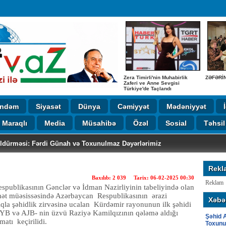
Zera Timirli'nin Muhabirlik
ZƏFƏRİ
Zaferi ve Anne Sevgisi
Türkiye'de Taçlandı
ndəm
Siyasət
Dünya
Cəmiyyət
Mədəniyyət
Maraqlı
Media
Müsahibə
Özəl
Sosial
Təhsil
Öldürməsi: Fərdi Günah və Toxunulmaz Dəyərlərimiz
r Kollecində təhsilə verilən böyük önəm
AT KURTARAN AZERBAYCAN ASILLI SABRİNA h. MESLEĞİ DOKTORM
 Dəyərlər və Şirvandan Anadoluya Uzanan Tarixi Köklər
ƏYİMİZ FƏXRİ
Nəsirov beynəlxalq konfransda təltif edildi
Yaradıcılıq
ik Zaferi ve Anne Sevgisi Türkiye'de Taçlandı
vun Taleyi: Anası 33 İl Gözlədi, Məzarı Görmədən Dünyasını Dəyişdi
gəndərlinin Yaradıcılıq Gecəsində
Rekl
Baxılıb: 2 039 Tarix: 06-02-2025 00:30
Reklam
spublikasının Gənclər və İdman Nazirliyinin tabeliyində olan
mət müəsissəsində Azərbaycan Respublikasının ərazi
Xəbər
qla şəhidlik zirvəsinə ucalan Kürdəmir rayonunun ilk şəhidi
YB və AJB- nin üzvü Raziyə Kamilqızının qələmə aldığı
Şəhid A
tı keçirilidi.
Toxunu