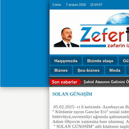
Cümə 7 avqust 2026
15:54:59
Haqqımızda
Bizimlə əlaqə
Gü
Biznes
Şou-biznes
Moda
Şəhid Atasının Gəlinini 
İqtisadiyyat və Humanita
YOLDAN GEÇERKEN HAY
Muhamməd Osmanlı: Milli
TARIX BOYU FƏXR EDƏC
Azərbaycanlı alim Seymur 
Aytən Cəbiyeva: Sənət və 
Zera Timirli'nin Muhabirl
İtkin Şəhid İlham Dadaşo
Canana Legend Mətanət İs
SOLAN GÜNƏŞİM
05.02.2025- ci il tarixində Azərbaycan Re
" Kürdəmir rayon Gənclər Evi" sosial xid
bütövlüyü,suverenliyi uğrunda qəhramanlı
Adəm Əliyevin xatirəsinə həsr olunmuş A
" SOLAN GÜNƏSİM" adlı kitabının təqdima