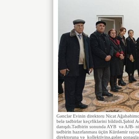
Gənclər Evinin direktoru Nicat Ağahəhimov
belə tədbirlər keçrfiklərini bildirdi.Şəhid
danışdı.Tədbirin sonunda AYB və AJB- nin
tədbirin hazırlanması üçün Kürdəmir rayo
direktoruna və kollektivinə,gələn qonaqlar