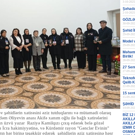
3-10-2025
Şəhadət
2-10-2025
GÖZLƏ
30-09-202
Şəhid 
29-09-202
Model 
29-09-202
Məhəmm
Birlik!
28-09-202
27 Sen
27-09-202
Teknofe
Qalib 
22-09-202
15 sen
15-09-202
ŞƏHİD 
14-09-202
 şəhidlərin xatirəsini əziz tutduqlarını və mütamadi olaraq
BİZ 12
 Adəm Əliyevin anası Akifə xanım oğlu ilə bağlı xatirələrini
AKILL
 üzvü yazar Raziyə Kamilqızı çıxış edərək belə gözəl
AKILL
IZMIR
n İcra hakimiyyətinə, və Kürdəmir rayon "Gənclər Evinin"
OSMAN
ın hər birinə təşəkkür edərək şəhidlərin əziz xatirəsinə həsr