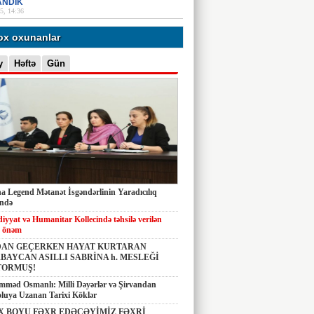
ANDIK
5, 14:36
ox oxunanlar
y
Həftə
Gün
 Legend Mətanət İsgəndərlinin Yaradıcılıq
ində
diyyat və Humanitar Kollecində təhsilə verilən
 önəm
AN GEÇERKEN HAYAT KURTARAN
BAYCAN ASILLI SABRİNA h. MESLEĞİ
TORMUŞ!
məd Osmanlı: Milli Dəyərlər və Şirvandan
luya Uzanan Tarixi Köklər
X BOYU FƏXR EDƏCƏYİMİZ FƏXRİ