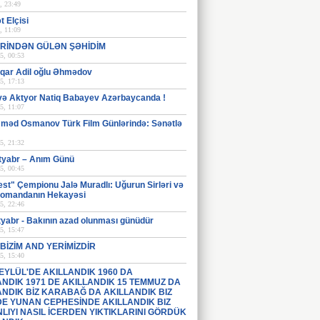
, 23:49
 Elçisi
, 11:09
RİNDƏN GÜLƏN ŞƏHİDİM
5, 00:53
İlqar Adil oğlu Əhmədov
5, 17:13
və Aktyor Natiq Babayev Azərbaycanda !
5, 11:07
əd Osmanov Türk Film Günlərində: Sənətlə
5, 21:32
tyabr – Anım Günü
5, 00:45
st" Çempionu Jalə Muradlı: Uğurun Sirləri və
Komandanın Hekayəsi
5, 22:46
tyabr - Bakının azad olunması günüdür
5, 15:47
BİZİM AND YERİMİZDİR
5, 15:40
 EYLÜL'DE AKILLANDIK 1960 DA
ANDIK 1971 DE AKILLANDIK 15 TEMMUZ DA
ANDIK BİZ KARABAĞ DA AKILLANDIK BIZ
 DE YUNAN CEPHESİNDE AKILLANDIK BIZ
LIYI NASIL İCERDEN YIKTIKLARINI GÖRDÜK