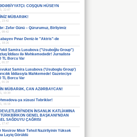
ƏDƏBİYYATÇI: COŞQUN HÜSEYN
5, 22:07
İNİZ MÜBARƏK!
, 23:42
br: Zəfər Günü – Qürurumuz, Birliyimiz
, 09:42
abayev Pınar Deniz-le "Aktris"-de
, 18:26
Vəkil Samira Lusubova ("Usuboğlu Group")
luq İddiası ilə Məhkəmədədir! Jurnalistə
0 TL Borcu Var
, 01:37
Avukat Samira Lusubova ('Usuboglu Group')
rıcılık İddiasıyla Mahkemede! Gazeteciye
0 TL Borcu Var
, 01:28
İN MÜBARƏK, CAN AZƏRBAYCAN!
5, 10:39
Əhmədova-ya xüsusi Təbriklər!
5, 16:18
DEVLETLERİ'NDEN İNSANLIK KATLİAMINA
: TÜRKBİRKON GENEL BAŞKANI'NDAN
EL SAĞDUYU ÇAĞRISI
, 17:47
Nəsirov Misir Təhsil Nazirliyinin Yüksək
na Layiq Görüldü