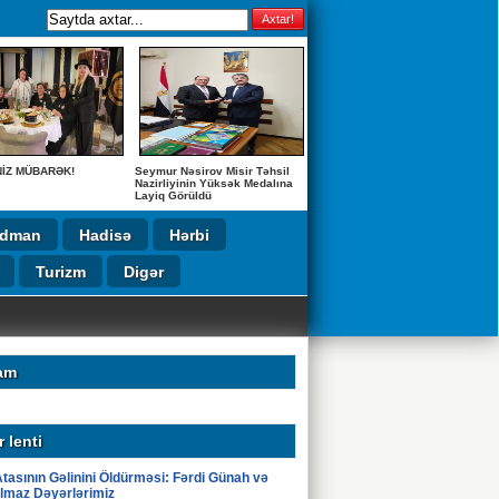
NİZ MÜBARƏK!
Seymur Nəsirov Misir Təhsil
Nazirliyinin Yüksək Medalına
Layiq Görüldü
İdman
Hadisə
Hərbi
Turizm
Digər
UŞ!
am
 lenti
tasının Gəlinini Öldürməsi: Fərdi Günah və
lmaz Dəyərlərimiz