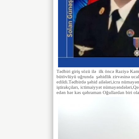
Tədbiri giriş sözü ilə ilk öncə Raziyə Ka
bütövlüyü uğrunda şəhidlik zirvəsinə ucala
edildi.Tədbirdə şəhid ailələri,icra nümayəndə
iştirakçıları, ictimaiyyət nümayəndələri,Qə
edən hər kəs qəhraman Oğullardan biri ol