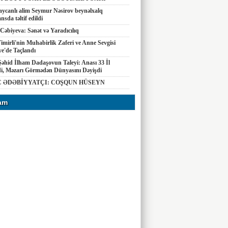
ycanlı alim Seymur Nəsirov beynəlxalq
nsda təltif edildi
Cəbiyeva: Sənət və Yaradıcılıq
imirli'nin Muhabirlik Zaferi ve Anne Sevgisi
e'de Taçlandı
Şəhid İlham Dadaşovun Taleyi: Anası 33 İl
di, Məzarı Görmədən Dünyasını Dəyişdi
 ƏDƏBİYYATÇI: COŞQUN HÜSEYN
am