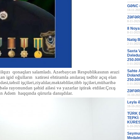
GƏNC 
14-11-202
ZƏFƏR
8-11-2025
8 Noya
8-11-2025
Natig B
2-11-2025
Saxta 
Dələduz
250.00
1-11-2025
Sahte 
milqızı qonaqları salamladı. Azərbaycan Respublikasının ərazi
Dolandı
n igid oğulların xatirəsi ehtiramla anılaraq tədbir açıq elan
250.00
si,təhsil işçiləri,ziyalılar,məktəblilər,tibb işçiləri,müharibə
1-11-2025
bələ rayonundan şəhid ailəsi və yazarlar iştirak etdilər.Çıxış
ZƏFƏR
an Adəm haqqında qürurla danışdılar.
31-10-202
Leyla 
18-10-202
TÜRK 
TEPKİ
KÜRES
6-10-2025
Seymur 
Medalı