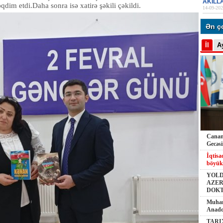
AKILL
m etdi.Daha sonra isə xatirə şəkili çəkildi.
14-09-202
Ən ç
İl
A
Canana
Gecəs
İqtisa
böyük
YOLD
AZER
DOK
Muham
Anado
TARI