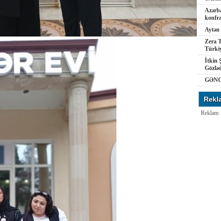
Azərba
konfra
Aytən 
Zera T
Türkiy
İtkin 
Gözlə
GƏNC
Rekl
Reklam