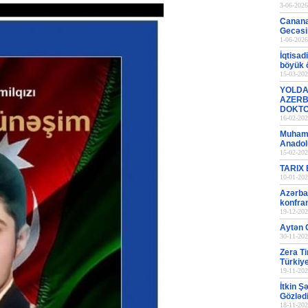
3-06-2026
Canana
Gecəsi
1-06-2026
İqtisad
böyük
15-03-202
YOLDA
AZERB
DOKT
16-02-202
Muhamm
Anadol
15-02-202
TARIX
10-01-202
Azərba
konfran
19-12-202
Aytən C
30-11-202
Zera Ti
Türkiye
19-11-202
İtkin Ş
Gözləd
18-11-202