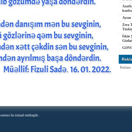
Azərba
konfra
Aytən 
Zera T
Türkiy
İtkin 
Gözlə
GƏNC
Rekl
Reklam
asitəsi ilə istinad mütləqdir..