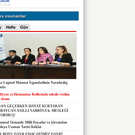
ANDIK
5, 14:36
ox oxunanlar
y
Həftə
Gün
 Legend Mətanət İsgəndərlinin Yaradıcılıq
ində
diyyat və Humanitar Kollecində təhsilə verilən
 önəm
AN GEÇERKEN HAYAT KURTARAN
BAYCAN ASILLI SABRİNA h. MESLEĞİ
TORMUŞ!
məd Osmanlı: Milli Dəyərlər və Şirvandan
luya Uzanan Tarixi Köklər
X BOYU FƏXR EDƏCƏYİMİZ FƏXRİ