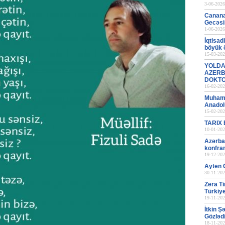
3-06-2026
Canana
Gecəsi
1-06-2026
İqtisad
böyük
15-03-202
YOLDA
AZERB
DOKT
16-02-202
Muhamm
Anadol
15-02-202
TARIX
10-01-202
Azərba
konfran
19-12-202
Aytən C
30-11-202
Zera Ti
Türkiye
19-11-202
İtkin Ş
Gözləd
18-11-202