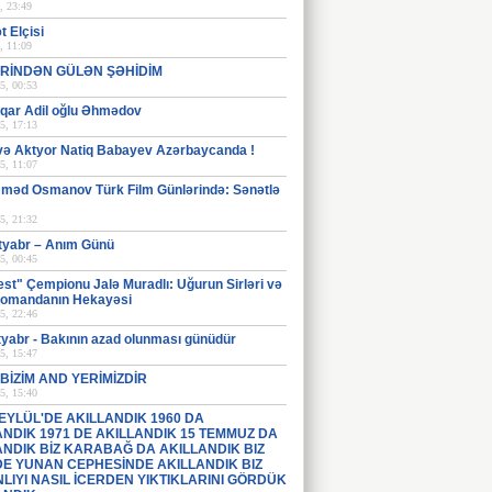
, 23:49
 Elçisi
, 11:09
RİNDƏN GÜLƏN ŞƏHİDİM
5, 00:53
İlqar Adil oğlu Əhmədov
5, 17:13
və Aktyor Natiq Babayev Azərbaycanda !
5, 11:07
əd Osmanov Türk Film Günlərində: Sənətlə
5, 21:32
tyabr – Anım Günü
5, 00:45
st" Çempionu Jalə Muradlı: Uğurun Sirləri və
Komandanın Hekayəsi
5, 22:46
tyabr - Bakının azad olunması günüdür
5, 15:47
BİZİM AND YERİMİZDİR
5, 15:40
 EYLÜL'DE AKILLANDIK 1960 DA
ANDIK 1971 DE AKILLANDIK 15 TEMMUZ DA
ANDIK BİZ KARABAĞ DA AKILLANDIK BIZ
 DE YUNAN CEPHESİNDE AKILLANDIK BIZ
LIYI NASIL İCERDEN YIKTIKLARINI GÖRDÜK