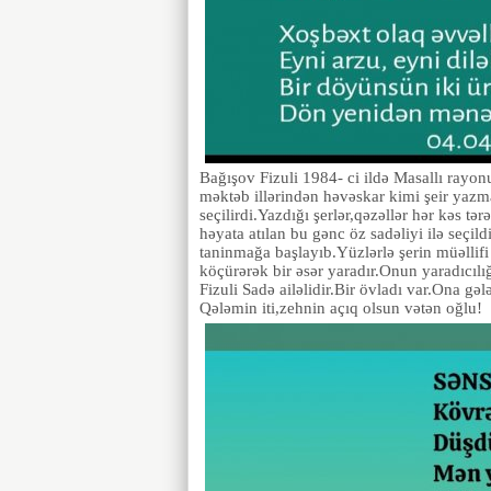
Bağışov Fizuli 1984- ci ildə Masallı rayo
məktəb illərindən həvəskar kimi şeir yazmağ
seçilirdi.Yazdığı şerlər,qəzəllər hər kəs tə
həyata atılan bu gənc öz sadəliyi ilə seçil
taninmağa başlayıb.Yüzlərlə şerin müəllifi
köçürərək bir əsər yaradır.Onun yaradıcılı
Fizuli Sadə ailəlidir.Bir övladı var.Ona gəl
Qələmin iti,zehnin açıq olsun vətən oğlu!