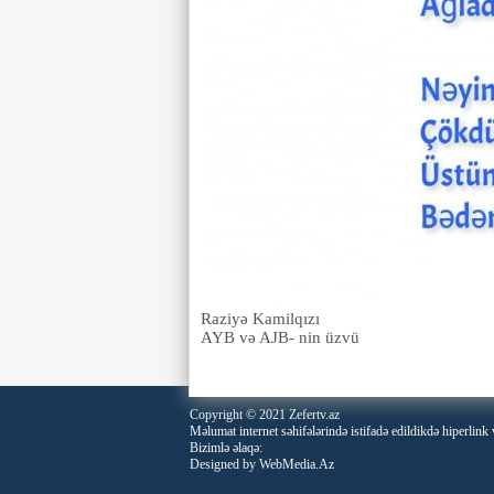
Raziyə Kamilqızı
AYB və AJB- nin üzvü
Copyright © 2021 Zefertv.az
Məlumat internet səhifələrində istifadə edildikdə hiperlink v
Bizimlə əlaqə:
Designed by
WebMedia.Az