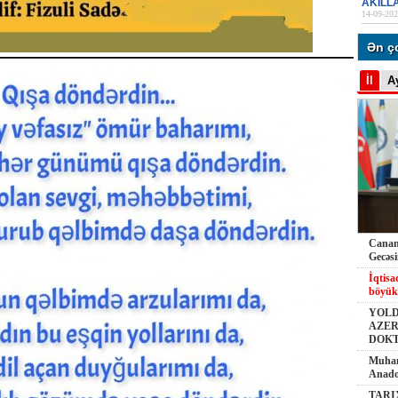
AKILL
14-09-202
Ən ç
İl
A
Canana
Gecəs
İqtisa
böyük
YOLD
AZER
DOK
Muham
Anado
TARI