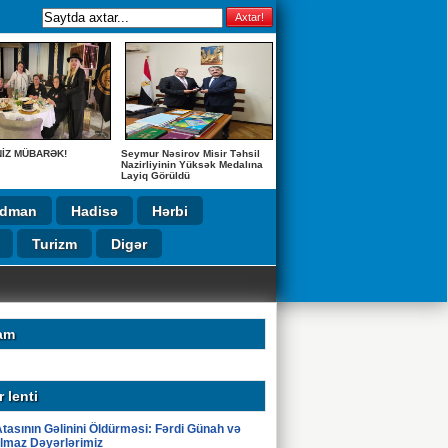
NİZ MÜBARƏK!
Seymur Nəsirov Misir Təhsil
Nazirliyinin Yüksək Medalına
Layiq Görüldü
İdman
Hadisə
Hərbi
Turizm
Digər
UŞ!
am
 lenti
tasının Gəlinini Öldürməsi: Fərdi Günah və
lmaz Dəyərlərimiz