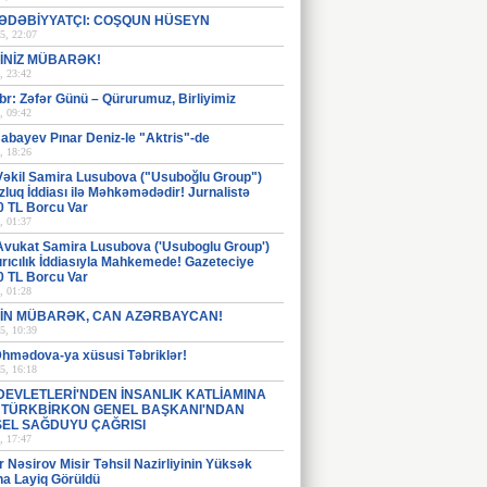
ƏDƏBİYYATÇI: COŞQUN HÜSEYN
5, 22:07
İNİZ MÜBARƏK!
, 23:42
br: Zəfər Günü – Qürurumuz, Birliyimiz
, 09:42
abayev Pınar Deniz-le "Aktris"-de
, 18:26
Vəkil Samira Lusubova ("Usuboğlu Group")
luq İddiası ilə Məhkəmədədir! Jurnalistə
0 TL Borcu Var
, 01:37
Avukat Samira Lusubova ('Usuboglu Group')
rıcılık İddiasıyla Mahkemede! Gazeteciye
0 TL Borcu Var
, 01:28
İN MÜBARƏK, CAN AZƏRBAYCAN!
5, 10:39
Əhmədova-ya xüsusi Təbriklər!
5, 16:18
DEVLETLERİ'NDEN İNSANLIK KATLİAMINA
: TÜRKBİRKON GENEL BAŞKANI'NDAN
EL SAĞDUYU ÇAĞRISI
, 17:47
Nəsirov Misir Təhsil Nazirliyinin Yüksək
na Layiq Görüldü