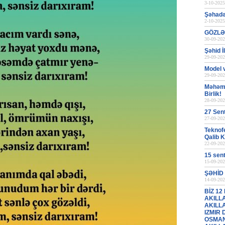
3-10-2025
Şəhadət
2-10-2025
GÖZLƏ
30-09-202
Şəhid 
29-09-202
Model 
29-09-202
Məhəmm
Birlik!
28-09-202
27 Sen
27-09-202
Teknofe
Qalib 
22-09-202
15 sen
15-09-202
ŞƏHİD 
14-09-202
BİZ 12
AKILL
AKILL
IZMIR
OSMAN