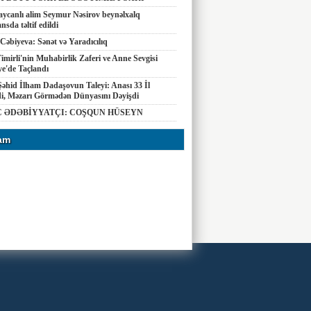
ycanlı alim Seymur Nəsirov beynəlxalq
nsda təltif edildi
Cəbiyeva: Sənət və Yaradıcılıq
imirli'nin Muhabirlik Zaferi ve Anne Sevgisi
e'de Taçlandı
Şəhid İlham Dadaşovun Taleyi: Anası 33 İl
di, Məzarı Görmədən Dünyasını Dəyişdi
 ƏDƏBİYYATÇI: COŞQUN HÜSEYN
am