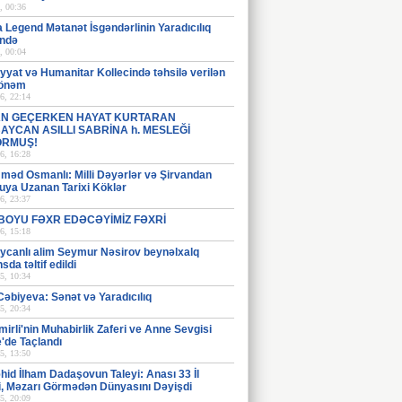
, 00:36
 Legend Mətanət İsgəndərlinin Yaradıcılıq
ndə
, 00:04
iyyat və Humanitar Kollecində təhsilə verilən
 önəm
6, 22:14
N GEÇERKEN HAYAT KURTARAN
AYCAN ASILLI SABRİNA h. MESLEĞİ
ORMUŞ!
6, 16:28
əd Osmanlı: Milli Dəyərlər və Şirvandan
uya Uzanan Tarixi Köklər
6, 23:37
 BOYU FƏXR EDƏCƏYİMİZ FƏXRİ
6, 15:18
ycanlı alim Seymur Nəsirov beynəlxalq
sda təltif edildi
5, 10:34
əbiyeva: Sənət və Yaradıcılıq
5, 20:34
mirli'nin Muhabirlik Zaferi ve Anne Sevgisi
'de Taçlandı
5, 13:50
əhid İlham Dadaşovun Taleyi: Anası 33 İl
i, Məzarı Görmədən Dünyasını Dəyişdi
5, 20:09