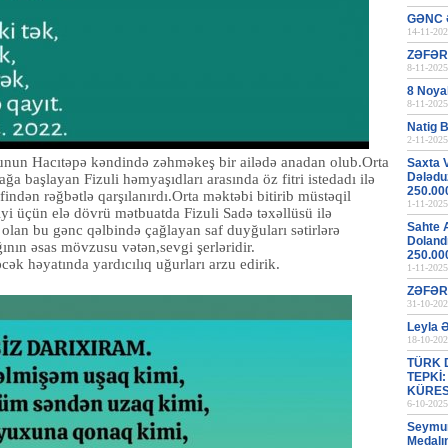
GƏNC 
14-11-202
ZƏFƏR
8-11-2025
8 Noya
8-11-2025
Natig B
2-11-2025
nunun Hacıtəpə kəndində zəhməkeş bir ailədə anadan olub.Orta
Saxta 
Dələduz
a başlayan Fizuli həmyaşıdları arasında öz fitri istedadı ilə
250.00
rəfindən rəğbətlə qarşılanırdı.Orta məktəbi bitirib müstəqil
1-11-2025
diyi üçün elə dövrü mətbuatda Fizuli Sadə təxəllüsü ilə
Sahte 
 olan bu gənc qəlbində çağlayan saf duyğuları sətirlərə
Dolandı
ğının əsas mövzusu vətən,sevgi şerləridir.
250.00
əcək həyatında yardıcılıq uğurları arzu edirik.
1-11-2025
ZƏFƏR
31-10-202
Leyla 
18-10-202
TÜRK 
TEPKİ
KÜRES
6-10-2025
Seymur 
Medalı